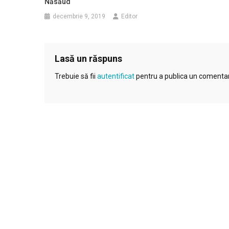
Năsăud
decembrie 9, 2019
Editor
Lasă un răspuns
Trebuie să fii
autentificat
pentru a publica un comentar