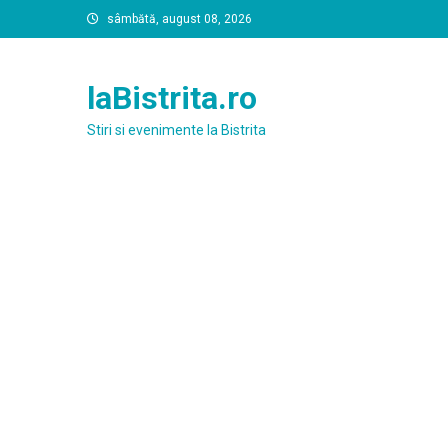
Skip
sâmbătă, august 08, 2026
to
content
laBistrita.ro
Stiri si evenimente la Bistrita