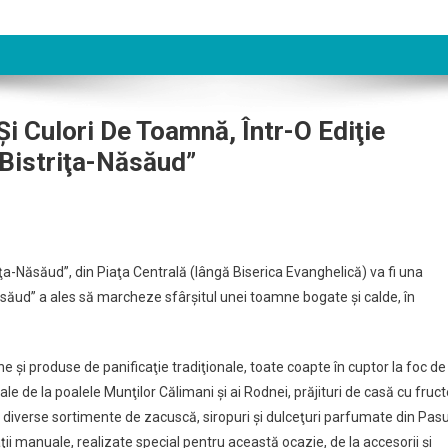
Şi Culori De Toamnă, Într-O Ediţie
 Bistriţa-Năsăud”
ri
ţa-Năsăud”, din Piaţa Centrală (lângă Biserica Evanghelică) va fi una
ionale,
Năsăud” a ales să marcheze sfârşitul unei toamne bogate şi calde, în
ine
 şi produse de panificaţie tradiţionale, toate coapte în cuptor la foc de
ale de la poalele Munţilor Călimani şi ai Rodnei, prăjituri de casă cu fruc
ă,
e, diverse sortimente de zacuscă, siropuri şi dulceţuri parfumate din Pasu
i manuale, realizate special pentru această ocazie, de la accesorii şi