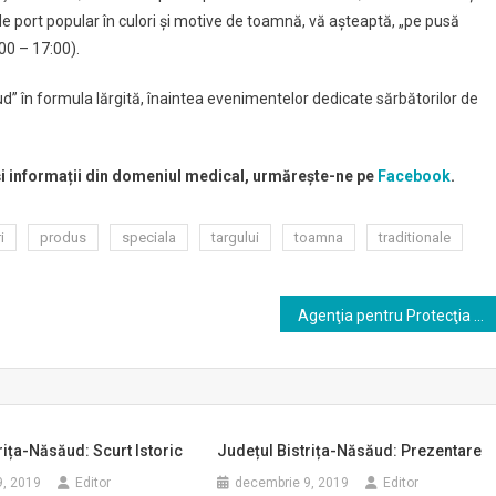
de port popular în culori şi motive de toamnă, vă aşteaptă, „pe pusă
ală
00 – 17:00).
ui
ăud” în formula lărgită, înaintea evenimentelor dedicate sărbătorilor de
us
a-
 și informații din domeniul medical, urmărește-ne pe
Facebook
.
ud”
i
produs
speciala
targului
toamna
traditionale
Agenţia pentru Protecţia Mediului Bistriţa-Năsăud
rița-Năsăud: Scurt Istoric
Județul Bistrița-Năsăud: Prezentare
9, 2019
Editor
decembrie 9, 2019
Editor