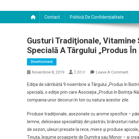
Contact
Politică De Confidențialitate
Gusturi Tradiţionale, Vitamine 
Specială A Târgului „Produs În
Divertisment
Editor
On
Noiembrie 8, 2019
Leave A Comment
Gustu
Ediţia de sâmbătă 9 noiembrie a Târgului „Produs în Bistri
Tradiţ
specială, o ediţie prin care Asociaţia „Produs în Bistriţa-
Vitam
compania unor decoruri în ton cu natura acestor zile.
Şi
Culori
Produse tradiţionale, asezonate cu arome specifice – pâine
De
lemne, delicioase specialităţi din păstrăv, brânzeturi natur
Toamn
Într-
de sezon, uleiuri presate la rece, miere şi produse apicol
O
Tinuţa, legume proaspete de Dumitra sau Monor – şi creaţi