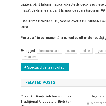
Ediţie
bijuterii, până la lumi magice, obiecte de decor sau piese 
Speci
masă”, de dimineaţa, până la apus de soare (program 09:
A
Târgul
Este ultima întâlnire cu în „familia Produs în Bistriţa-Năs
„Prod
iarnă.
În
Bistriţ
Pentru a fi în permanență la curent cu ultimele noutăți
Năsă
Tagged
bistrita nasaud
culori
editie
gustur
vitamine
Navigare
Spectacol de teatru oferit de persoanele private de libertate pe scena Sinagogii
în
RELATED POSTS
articole
Clopul Cu Pană De Păun – Simbolul
Județul Bist
Tradițional Al Județului Bistrița-
decembrie 