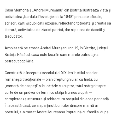
Memorială
Casa Memorială „Andrei Mureșanu” din Bistrița ilustrează viața și
„Andrei
activitatea „bardului Revoluției de la 1848” prin acte oficiale,
Mureșanu”
scrisori, cărți și publicații expuse, reflectând totodată și creația sa
Din
Bistrița
literară, activitatea de ziarist patriot, dar și pe cea de dascăl și
traducător.
Amplasată pe strada Andrei Mureșanu nr. 19, în Bistrița, județul
Bistrița Năsăud, casa este locul în care marele patriot și-a
petrecut copilăria.
Construită la începutul secolului al XIX-lea în stilul caselor
românești tradiționale — plan dreptunghiular, cu tindă, cu
„cameră de oaspeți” și bucătărie cu cuptor, totul mărginit spre
curte de un pridvor de lemn cu stâlpi frumos ciopliți —
completează structura și arhitectura orașului din acea perioadă.
În această casă, ce a aparținut bunicilor dinspre mamă ai
poetului, s-a mutat Andrei Mureșanu împreună cu familia, după