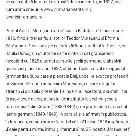
ce casa natală le-a fost distrusă într-un incendiu, în 1822, așa
cum arată site-urile www.primariabistrita.ro și
locuridinromania.ro.
Poetul Andrei Mureșanu s-a născut la Bistrița, la 16 noiembrie
1816, fiind al treilea fiu al soților Teodor Mureșanu și Eftimia
Sărățeanu. Primii pași pe calea învățăturii i-a făcut în familie, cu
Dănilă Doboș, un știutor de carte dintr-un sat grăniceresc.
Începând cu 1825 a urmat cursurile școlii germane, a absolvit
gimnaziul piarist în anul 1832, obținând calificativul excepțional
(eminentia), după care a plecat la Blaj, unde i-a avut ca profesori
pe Simion Bărnuțiu și Ioachim Mureșanu, cu care a legat o
strânsă și durabilă prietenie. La îndemnul acestora, s-a stabilit la
Brașov, unde a ocupat postul de institutor la vechea școală
românească din Cetate (1883-1840) și de profesor la Gimnaziul
latino-german (1840-1849). În paralel, s-a afirmat în publicistică,
în traduceri, versuri și proză, astfel că la 21 iunie 1848 îi apărea, în
„Foaie pentru minte, inimă și literatură” nr. 25, poezia „Un răsunet”