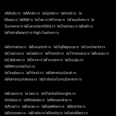
eMedic.ro
laMedic.ro
laSpital.ro
laHotel.ro
la-
Masa.ro
laMall.ro
laZiar.ro
laFirma.ro
laFacultate.ro
la-
Suceava.ro
laExecutareSilita.ro
laChisinau.ro
laBalti.ro
laPiatraNeamt.ro
High-Fashion.ro
laRomania.ro
laBucuresti.ro
laClujNapoca.ro
laConstanta.ro
laCraiova.ro
laGalati.ro
laPloiesti.ro
laTimisoara.ro
laBuzau.ro
laCalarasi.ro
laDeva.ro
laFocsani.ro
laGiurgiu.ro
laMiercureaCiuc.ro
laOradea.ro
laPitesti.ro
laRamnicuSarat.ro
laRamnicuValcea.ro
laDrobetaTurnuSeverin.ro
laBrasov.ro
la-Iasi.ro
laSfantuGheorghe.ro
laVaslui.ro
laAlbaIulia.ro
laAlexandria.ro
laArad.ro
laBacau.ro
laBaiaMare.ro
laBistrita.ro
laBotosani.ro
laBraila.ro
laResita.ro
laSatuMare.ro