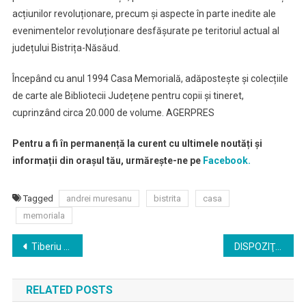
acțiunilor revoluționare, precum și aspecte în parte inedite ale
evenimentelor revoluționare desfășurate pe teritoriul actual al
județului Bistrița-Năsăud.
Începând cu anul 1994 Casa Memorială, adăpostește și colecțiile
de carte ale Bibliotecii Județene pentru copii și tineret,
cuprinzând circa 20.000 de volume. AGERPRES
Pentru a fi în permanență la curent cu ultimele noutăți și
informații din orașul tău, urmărește-ne pe
Facebook.
Tagged
andrei muresanu
bistrita
casa
memoriala
Navigare
Tiberiu Uşeriu a reuşit să termine pe podium cursa de 300 mile de la Yukon Arctic Ultra
DISPOZIŢIE privind convocarea Consiliului local al municipiului Bistriţa în şedinţă extraordinară, în data de 13 februarie 2020, ora 14,00
în
RELATED POSTS
articole