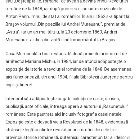
sau „Deșteaptă-te, române” ce avea să devină imnul Revoluției
române de la 1848, iar după punerea ei pe note muzicale de
Anton Pann, imnul de stat al românilor. În anul 1862 s-a tipărit la
Brașov volumul „Din poeziile lui Andrei Mureșanu”, premiat de
„Astra”, iar un an mai târziu, la 23 octombrie 1863, Andrei
Mureșanu s-a stins din viață fiind înmormântat la Brașov.
Casa Memorială a fost restaurată după proiectului întocmit de
arhitectul Mariana Michiu, în 1984, iar de atunci adăpostește o
expoziție de istorie a revoluției române de la 1848. De asemenea,
aici funcționează, din anul 1994, filiala Bibliotecii Județene pentru
copii și tineret.
Interiorul său adăpostește bogate colecții de carte, scrisori,
publicații, acte oficiale, întreaga operă a autorului „Răsunetului”
românesc. Este păstrată aici inclusiv fotografia casei natale.
Expoziția este o dovadă vie a Revoluției de la 1848, evidențiază
strânsele legături dintre revoluționarii români din cele trei
provincii istorice românești, puternicul caracter unitar al ideilor și