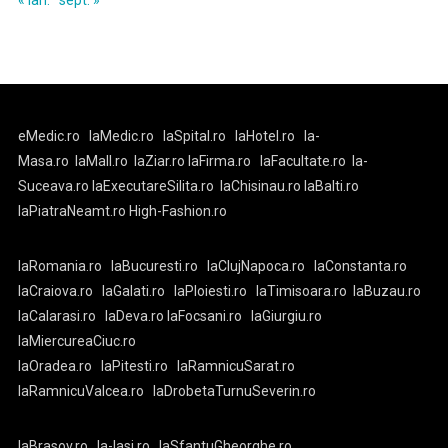
eMedic.ro
laMedic.ro
laSpital.ro
laHotel.ro
la-
Masa.ro
laMall.ro
laZiar.ro
laFirma.ro
laFacultate.ro
la-
Suceava.ro
laExecutareSilita.ro
laChisinau.ro
laBalti.ro
laPiatraNeamt.ro
High-Fashion.ro
laRomania.ro
laBucuresti.ro
laClujNapoca.ro
laConstanta.ro
laCraiova.ro
laGalati.ro
laPloiesti.ro
laTimisoara.ro
laBuzau.ro
laCalarasi.ro
laDeva.ro
laFocsani.ro
laGiurgiu.ro
laMiercureaCiuc.ro
laOradea.ro
laPitesti.ro
laRamnicuSarat.ro
laRamnicuValcea.ro
laDrobetaTurnuSeverin.ro
laBrasov.ro
la-Iasi.ro
laSfantuGheorghe.ro