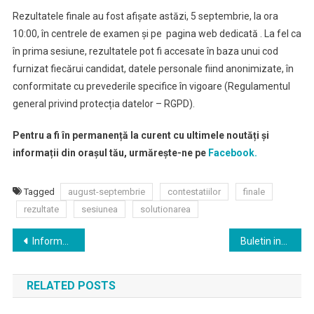
Rezultatele finale au fost afișate astăzi, 5 septembrie, la ora
10:00, în centrele de examen și pe pagina web dedicată . La fel ca
în prima sesiune, rezultatele pot fi accesate în baza unui cod
furnizat fiecărui candidat, datele personale fiind anonimizate, în
conformitate cu prevederile specifice în vigoare (Regulamentul
general privind protecția datelor – RGPD).
Pentru a fi în permanență la curent cu ultimele noutăți și
informații din orașul tău, urmărește-ne pe
Facebook.
Tagged
august-septembrie
contestatiilor
finale
rezultate
sesiunea
solutionarea
Navigare
Informare privind desfășurarea probei scrise la Limba și literatura română din cadrul examenului de bacalaureat (sesiunea august – septembrie 2020)
Buletin informativ referitor la dinamica de funcționare a unităților de învățământ
în
RELATED POSTS
articole