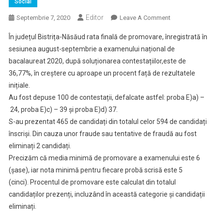
Social
Editor
On
Septembrie 7, 2020
Leave A Comment
Bacalaureat
În județul Bistrița-Năsăud rata finală de promovare, înregistrată în
2020,
sesiunea august-septembrie a examenului național de
Sesiunea
bacalaureat 2020, după soluționarea contestațiilor,este de
August
36,77%, în creștere cu aproape un procent față de rezultatele
–
Septembrie:
inițiale.
Rezultate
Au fost depuse 100 de contestații, defalcate astfel: proba E)a) –
Finale
24, proba E)c) – 39 și proba E)d) 37.
După
S-au prezentat 465 de candidați din totalul celor 594 de candidați
Soluționarea
înscriși. Din cauza unor fraude sau tentative de fraudă au fost
Contestațiilor
eliminați 2 candidați.
Precizăm că media minimă de promovare a examenului este 6
(șase), iar nota minimă pentru fiecare probă scrisă este 5
(cinci). Procentul de promovare este calculat din totalul
candidaților prezenți, incluzând în această categorie și candidații
eliminați.