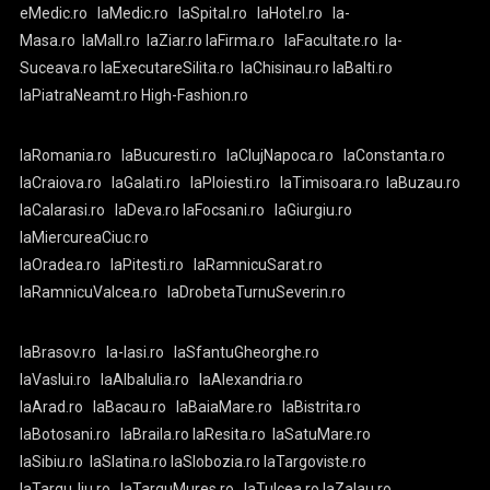
eMedic.ro
laMedic.ro
laSpital.ro
laHotel.ro
la-
Masa.ro
laMall.ro
laZiar.ro
laFirma.ro
laFacultate.ro
la-
Suceava.ro
laExecutareSilita.ro
laChisinau.ro
laBalti.ro
laPiatraNeamt.ro
High-Fashion.ro
laRomania.ro
laBucuresti.ro
laClujNapoca.ro
laConstanta.ro
laCraiova.ro
laGalati.ro
laPloiesti.ro
laTimisoara.ro
laBuzau.ro
laCalarasi.ro
laDeva.ro
laFocsani.ro
laGiurgiu.ro
laMiercureaCiuc.ro
laOradea.ro
laPitesti.ro
laRamnicuSarat.ro
laRamnicuValcea.ro
laDrobetaTurnuSeverin.ro
laBrasov.ro
la-Iasi.ro
laSfantuGheorghe.ro
laVaslui.ro
laAlbaIulia.ro
laAlexandria.ro
laArad.ro
laBacau.ro
laBaiaMare.ro
laBistrita.ro
laBotosani.ro
laBraila.ro
laResita.ro
laSatuMare.ro
laSibiu.ro
laSlatina.ro
laSlobozia.ro
laTargoviste.ro
laTarguJiu.ro
laTarguMures.ro
laTulcea.ro
laZalau.ro