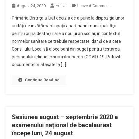
Editor
On
August 24, 2020
Leave A Comment
Primăria
Primăria Bistriţa a luat decizia de a pune la dispoziţia unor
Municipiului
unităţi de învăţământ spaţii aparţinând municipalităţii
Reşedinţă
pentru buna desfăşurare a noului an şcolar, în contextul
Alocă
normelor sanitare ce trebuie respectate, dar şi de a cere
Spaţii
Pentru
Consiliului Local să aloce bani din buget pentru testarea
Şcoli
personalului didactic şi auxiliar pentru COVID-19. Potrivit
Şi
documentelor ataşate la […]
Bani
Peste
Continue Reading
Testarea
COVID
A
Personalului
Didactic
Sesiunea august – septembrie 2020 a
examenului național de bacalaureat
începe luni, 24 august