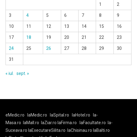
1
2
3
4
5
6
7
8
9
10
11
12
13
14
15
16
17
18
19
20
21
22
23
24
25
26
27
28
29
30
31
« iul.
sept. »
eMedic.ro
laMedic.ro
laSpital.ro
laHotel.ro
la-
Masa.ro
laMall.ro
laZiar.ro
laFirma.ro
laFacultate.ro
la-
Suceava.ro
laExecutareSilita.ro
laChisinau.ro
laBalti.ro