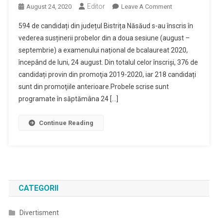
Editor
On
August 24, 2020
Leave A Comment
Sesiunea
594 de candidați din județul Bistrița Năsăud s-au înscris în
August
vederea susținerii probelor din a doua sesiune (august –
–
septembrie) a examenului național de bcalaureat 2020,
Septembrie
începând de luni, 24 august. Din totalul celor înscrişi, 376 de
2020
A
candidați provin din promoţia 2019-2020, iar 218 candidați
Examenului
sunt din promoţiile anterioare.Probele scrise sunt
Național
programate în săptămâna 24 […]
De
Bacalaureat
Continue Reading
Începe
Luni,
24
August
CATEGORII
Divertisment