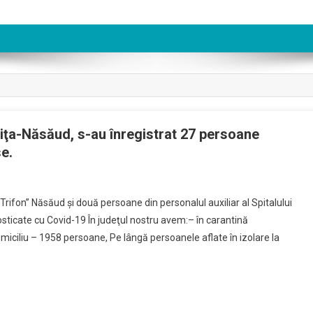
triţa-Năsăud, s-au înregistrat 27 persoane
e.
Trifon” Năsăud şi două persoane din personalul auxiliar al Spitalului
sticate cu Covid-19 În judeţul nostru avem:– în carantină
omiciliu – 1958 persoane, Pe lângă persoanele aflate în izolare la
2020,
l
a-
d,