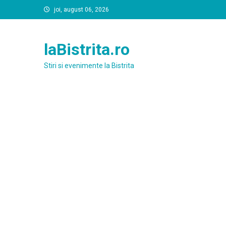
Skip
joi, august 06, 2026
to
content
laBistrita.ro
Stiri si evenimente la Bistrita