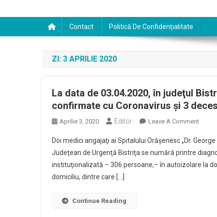
Contact
Politică De Confidențialitate
ZI:
3 APRILIE 2020
La data de 03.04.2020, în judeţul Bis
confirmate cu Coronavirus şi 3 deces
Editor
On
Aprilie 3, 2020
Leave A Comment
La
Doi medici angajaţi ai Spitalului Orăşenesc „Dr. George 
Data
Judeţean de Urgenţă Bistriţa se numără printre diagno
De
instituţionalizată – 306 persoane,– în autoizolare la d
03.04.
domiciliu, dintre care […]
În
Judeţu
Bistriţ
Continue Reading
Năsău