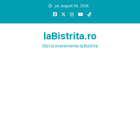
Skip
joi, august 06, 2026
to
content
laBistrita.ro
Stiri si evenimente la Bistrita