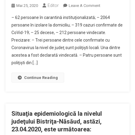
Editor
On
Mai 25, 2020
Leave A Comment
Situaţia
– 62 persoane în carantină instituţionalizată; – 2064
Epidemiologică
persoane în izolare la domiciliu; – 319 cazuri confirmate de
La
CoVid-19; – 25 decese, – 212 persoane vindecate.
Nivelul
Precizare: – Trei persoane dintre cele confirmate cu
Judeţului
Bistriţa-
Coronavirus la nivel de judeţ sunt poliţişti locali. Una dintre
Năsăud,
acestea a fost declarată vindecată. – Patru persoane sunt
Astăzi,
poliţişti din […]
25.05.2020,
Este
Continue Reading
Următoarea:
Situaţia epidemiologică la nivelul
judeţului Bistriţa-Năsăud, astăzi,
23.04.2020, este următoarea: