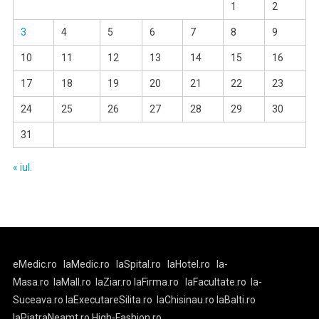
1
2
3
4
5
6
7
8
9
10
11
12
13
14
15
16
17
18
19
20
21
22
23
24
25
26
27
28
29
30
31
« iul.
eMedic.ro
laMedic.ro
laSpital.ro
laHotel.ro
la-
Masa.ro
laMall.ro
laZiar.ro
laFirma.ro
laFacultate.ro
la-
Suceava.ro
laExecutareSilita.ro
laChisinau.ro
laBalti.ro
laPiatraNeamt.ro
High-Fashion.ro