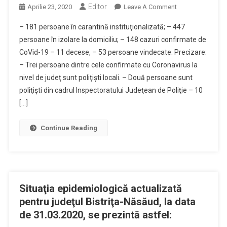
Editor
On
Aprilie 23, 2020
Leave A Comment
Situaţia
– 181 persoane în carantină instituţionalizată; – 447
Epidemiologică
persoane în izolare la domiciliu; – 148 cazuri confirmate de
La
CoVid-19 – 11 decese, – 53 persoane vindecate. Precizare:
Nivelul
– Trei persoane dintre cele confirmate cu Coronavirus la
Judeţului
Bistriţa-
nivel de judeţ sunt poliţişti locali. – Două persoane sunt
Năsăud,
poliţişti din cadrul Inspectoratului Judeţean de Poliţie – 10
Astăzi,
[…]
23.04.2020,
Este
Continue Reading
Următoarea:
Situaţia epidemiologică actualizată
pentru judeţul Bistriţa-Năsăud, la data
de 31.03.2020, se prezintă astfel: