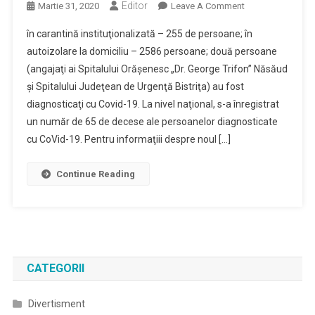
Editor
On
Martie 31, 2020
Leave A Comment
Situaţia
în carantină instituţionalizată – 255 de persoane; în
Epidemiologică
autoizolare la domiciliu – 2586 persoane; două persoane
Actualizată
(angajaţi ai Spitalului Orăşenesc „Dr. George Trifon” Năsăud
Pentru
şi Spitalului Judeţean de Urgenţă Bistriţa) au fost
Judeţul
Bistriţa-
diagnosticaţi cu Covid-19. La nivel naţional, s-a înregistrat
Năsăud,
un număr de 65 de decese ale persoanelor diagnosticate
La
cu CoVid-19. Pentru informaţiii despre noul […]
Data
De
Continue Reading
31.03.2020,
Se
Prezintă
Astfel:
CATEGORII
Divertisment