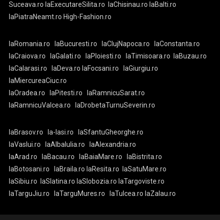
Suceava.ro
laExecutareSilita.ro
laChisinau.ro
laBalti.ro
laPiatraNeamt.ro
High-Fashion.ro
laRomania.ro
laBucuresti.ro
laClujNapoca.ro
laConstanta.ro
laCraiova.ro
laGalati.ro
laPloiesti.ro
laTimisoara.ro
laBuzau.ro
laCalarasi.ro
laDeva.ro
laFocsani.ro
laGiurgiu.ro
laMiercureaCiuc.ro
laOradea.ro
laPitesti.ro
laRamnicuSarat.ro
laRamnicuValcea.ro
laDrobetaTurnuSeverin.ro
laBrasov.ro
la-Iasi.ro
laSfantuGheorghe.ro
laVaslui.ro
laAlbaIulia.ro
laAlexandria.ro
laArad.ro
laBacau.ro
laBaiaMare.ro
laBistrita.ro
laBotosani.ro
laBraila.ro
laResita.ro
laSatuMare.ro
laSibiu.ro
laSlatina.ro
laSlobozia.ro
laTargoviste.ro
laTarguJiu.ro
laTarguMures.ro
laTulcea.ro
laZalau.ro