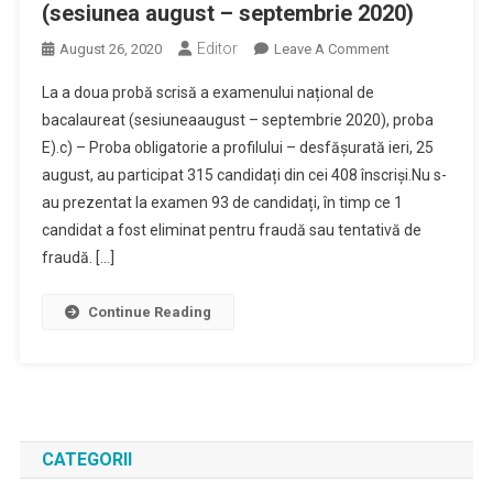
(sesiunea august – septembrie 2020)
Editor
On
August 26, 2020
Leave A Comment
Informare
La a doua probă scrisă a examenului național de
Privind
bacalaureat (sesiuneaaugust – septembrie 2020), proba
Desfășurarea
E).c) – Proba obligatorie a profilului – desfășurată ieri, 25
Probei
august, au participat 315 candidați din cei 408 înscriși.Nu s-
Scrise
La
au prezentat la examen 93 de candidați, în timp ce 1
Limba
candidat a fost eliminat pentru fraudă sau tentativă de
Și
fraudă. […]
Literatura
Română
Continue Reading
Din
Cadrul
Examenului
De
Bacalaureat
(sesiunea
CATEGORII
August