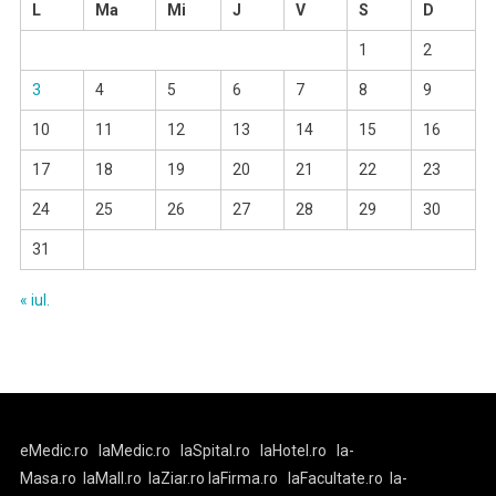
L
Ma
Mi
J
V
S
D
1
2
3
4
5
6
7
8
9
10
11
12
13
14
15
16
17
18
19
20
21
22
23
24
25
26
27
28
29
30
31
« iul.
eMedic.ro
laMedic.ro
laSpital.ro
laHotel.ro
la-
Masa.ro
laMall.ro
laZiar.ro
laFirma.ro
laFacultate.ro
la-