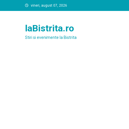
Skip
vineri, august 07, 2026
to
content
laBistrita.ro
Stiri si evenimente la Bistrita