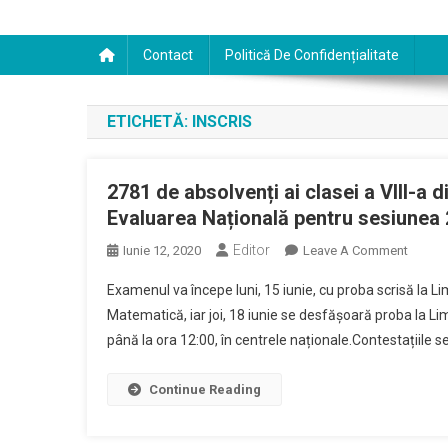
Contact
Politică De Confidențialitate
ETICHETĂ:
INSCRIS
2781 de absolvenți ai clasei a VIII-a d
Evaluarea Națională pentru sesiunea 
Editor
On
Iunie 12, 2020
Leave A Comment
2781
Examenul va începe luni, 15 iunie, cu proba scrisă la Li
De
Matematică, iar joi, 18 iunie se desfășoară proba la Lim
Absolv
până la ora 12:00, în centrele naționale.Contestațiile s
Ai
Clasei
A
Continue Reading
VIII-
A