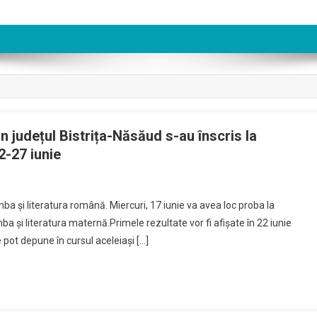
in județul Bistrița-Năsăud s-au înscris la
2-27 iunie
mba și literatura română. Miercuri, 17 iunie va avea loc proba la
ba și literatura maternă.Primele rezultate vor fi afișate în 22 iunie
enți
e pot depune în cursul aceleiași […]