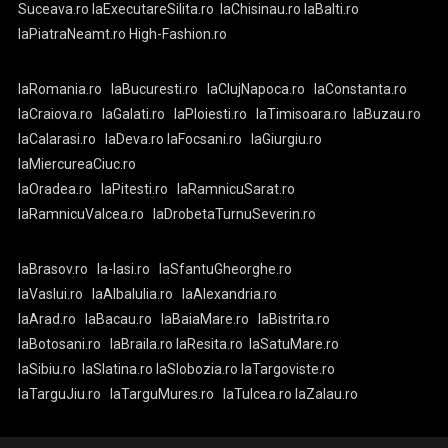
Suceava.ro
laExecutareSilita.ro
laChisinau.ro
laBalti.ro
laPiatraNeamt.ro
High-Fashion.ro
laRomania.ro
laBucuresti.ro
laClujNapoca.ro
laConstanta.ro
laCraiova.ro
laGalati.ro
laPloiesti.ro
laTimisoara.ro
laBuzau.ro
laCalarasi.ro
laDeva.ro
laFocsani.ro
laGiurgiu.ro
laMiercureaCiuc.ro
laOradea.ro
laPitesti.ro
laRamnicuSarat.ro
laRamnicuValcea.ro
laDrobetaTurnuSeverin.ro
laBrasov.ro
la-Iasi.ro
laSfantuGheorghe.ro
laVaslui.ro
laAlbaIulia.ro
laAlexandria.ro
laArad.ro
laBacau.ro
laBaiaMare.ro
laBistrita.ro
laBotosani.ro
laBraila.ro
laResita.ro
laSatuMare.ro
laSibiu.ro
laSlatina.ro
laSlobozia.ro
laTargoviste.ro
laTarguJiu.ro
laTarguMures.ro
laTulcea.ro
laZalau.ro