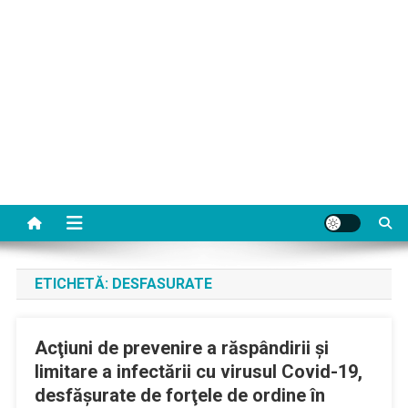
ETICHETĂ:
DESFASURATE
Acţiuni de prevenire a răspândirii şi
limitare a infectării cu virusul Covid-19,
desfăşurate de forţele de ordine în