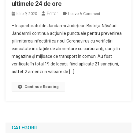
ultimele 24 de ore
Editor
On
Iulie 9, 2020
Leave A Comment
Acţiuni
– Inspectoratul de Jandarmi Judeţean Bistriţa-Năsăud:
De
Jandarmii continuă acţiunile punctuale pentru prevenirea
Prevenire
şi limitarea infectării cu noul Coronavirus cu verificări
A
executate în staţiile de alimentare cu carburanţi, dar şi în
Răspândirii
Şi
magazine şi mijloace de transport în comun. Au fost
Limitare
verificate în total 19 de locaţii, fiind aplicate 21 sancţiuni,
A
astfel: 2 amenzi în valoare de […]
Infectării
Cu
Continue Reading
Virusul
Covid-
19,
Desfăşurate
De
Forţele
CATEGORII
De