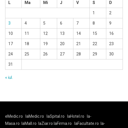
L
Ma
Mi
J
V
S
D
1
2
3
4
5
6
7
8
9
10
11
12
13
14
15
16
17
18
19
20
21
22
23
24
25
26
27
28
29
30
31
« iul.
eMedic.ro
laMedic.ro
laSpital.ro
laHotel.ro
la-
Masa.ro
laMall.ro
laZiar.ro
laFirma.ro
laFacultate.ro
la-