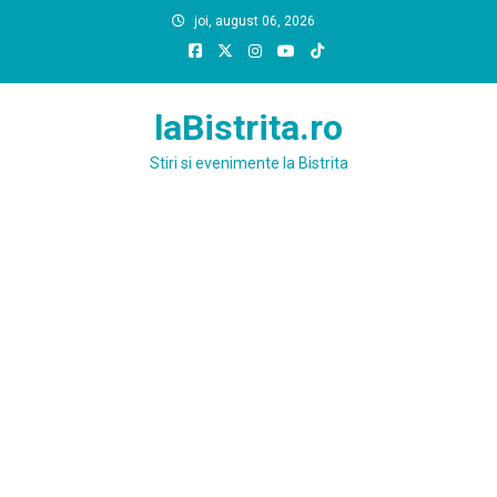
Skip
joi, august 06, 2026
to
content
laBistrita.ro
Stiri si evenimente la Bistrita