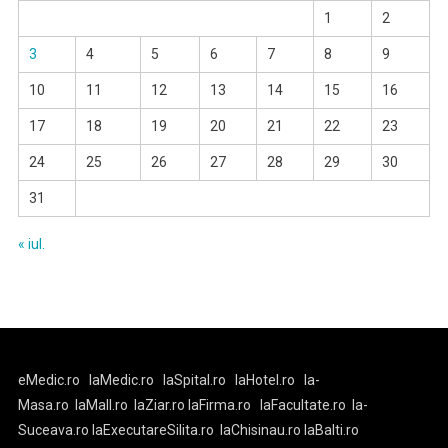
1
2
3
4
5
6
7
8
9
10
11
12
13
14
15
16
17
18
19
20
21
22
23
24
25
26
27
28
29
30
31
« iul.
eMedic.ro
laMedic.ro
laSpital.ro
laHotel.ro
la-
Masa.ro
laMall.ro
laZiar.ro
laFirma.ro
laFacultate.ro
la-
Suceava.ro
laExecutareSilita.ro
laChisinau.ro
laBalti.ro