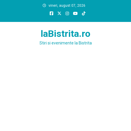
Skip
vineri, august 07, 2026
to
content
laBistrita.ro
Stiri si evenimente la Bistrita