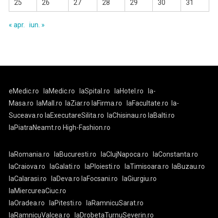
25
26
27
28
29
30
31
« apr.
iun. »
eMedic.ro
laMedic.ro
laSpital.ro
laHotel.ro
la-
Masa.ro
laMall.ro
laZiar.ro
laFirma.ro
laFacultate.ro
la-
Suceava.ro
laExecutareSilita.ro
laChisinau.ro
laBalti.ro
laPiatraNeamt.ro
High-Fashion.ro
laRomania.ro
laBucuresti.ro
laClujNapoca.ro
laConstanta.ro
laCraiova.ro
laGalati.ro
laPloiesti.ro
laTimisoara.ro
laBuzau.ro
laCalarasi.ro
laDeva.ro
laFocsani.ro
laGiurgiu.ro
laMiercureaCiuc.ro
laOradea.ro
laPitesti.ro
laRamnicuSarat.ro
laRamnicuValcea.ro
laDrobetaTurnuSeverin.ro