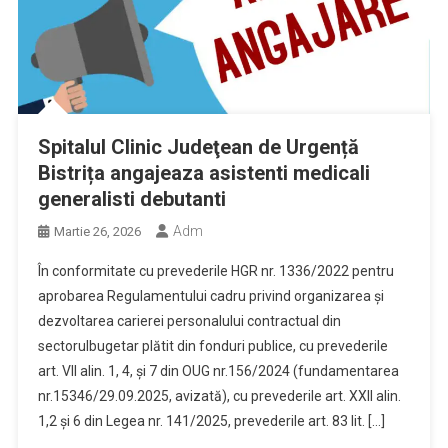
Spitalul Clinic Judeţean de Urgență
Bistrița angajeaza asistenti medicali
generalisti debutanti
Adm
Martie 26, 2026
În conformitate cu prevederile HGR nr. 1336/2022 pentru
aprobarea Regulamentului cadru privind organizarea şi
dezvoltarea carierei personalului contractual din
sectorulbugetar plătit din fonduri publice, cu prevederile
art. VII alin. 1, 4, și 7 din OUG nr.156/2024 (fundamentarea
nr.15346/29.09.2025, avizată), cu prevederile art. XXII alin.
1,2 și 6 din Legea nr. 141/2025, prevederile art. 83 lit. […]