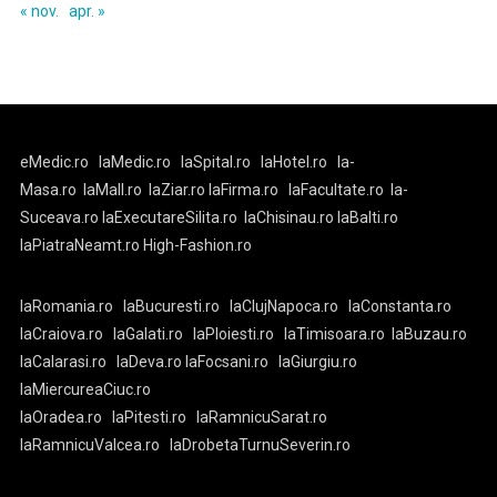
« nov.
apr. »
eMedic.ro
laMedic.ro
laSpital.ro
laHotel.ro
la-
Masa.ro
laMall.ro
laZiar.ro
laFirma.ro
laFacultate.ro
la-
Suceava.ro
laExecutareSilita.ro
laChisinau.ro
laBalti.ro
laPiatraNeamt.ro
High-Fashion.ro
laRomania.ro
laBucuresti.ro
laClujNapoca.ro
laConstanta.ro
laCraiova.ro
laGalati.ro
laPloiesti.ro
laTimisoara.ro
laBuzau.ro
laCalarasi.ro
laDeva.ro
laFocsani.ro
laGiurgiu.ro
laMiercureaCiuc.ro
laOradea.ro
laPitesti.ro
laRamnicuSarat.ro
laRamnicuValcea.ro
laDrobetaTurnuSeverin.ro