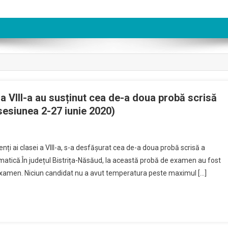
 a VIII-a au susținut cea de-a doua probă scrisă
sesiunea 2-27 iunie 2020)
nți ai clasei a VIII-a, s-a desfășurat cea de-a doua probă scrisă a
0
matică.În județul Bistrița-Năsăud, la această probă de examen au fost
 examen. Niciun candidat nu a avut temperatura peste maximul […]
enți