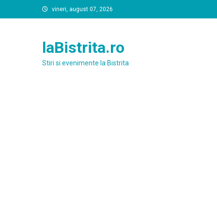
Skip
vineri, august 07, 2026
to
content
laBistrita.ro
Stiri si evenimente la Bistrita