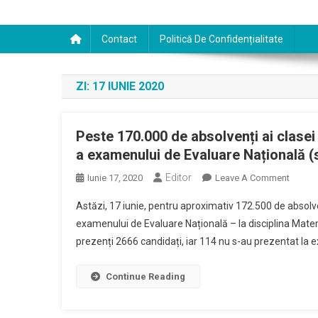
Contact
Politică De Confidențialitate
ZI:
17 IUNIE 2020
Peste 170.000 de absolvenți ai clasei
a examenului de Evaluare Națională (
Editor
On
Iunie 17, 2020
Leave A Comment
Peste
Astăzi, 17 iunie, pentru aproximativ 172.500 de absolve
170.00
examenului de Evaluare Națională – la disciplina Mate
De
prezenți 2666 candidați, iar 114 nu s-au prezentat la
Absolv
Ai
Clasei
Continue Reading
A
VIII-