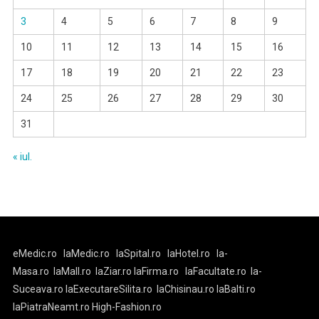
3
4
5
6
7
8
9
10
11
12
13
14
15
16
17
18
19
20
21
22
23
24
25
26
27
28
29
30
31
« iul.
eMedic.ro
laMedic.ro
laSpital.ro
laHotel.ro
la-
Masa.ro
laMall.ro
laZiar.ro
laFirma.ro
laFacultate.ro
la-
Suceava.ro
laExecutareSilita.ro
laChisinau.ro
laBalti.ro
laPiatraNeamt.ro
High-Fashion.ro