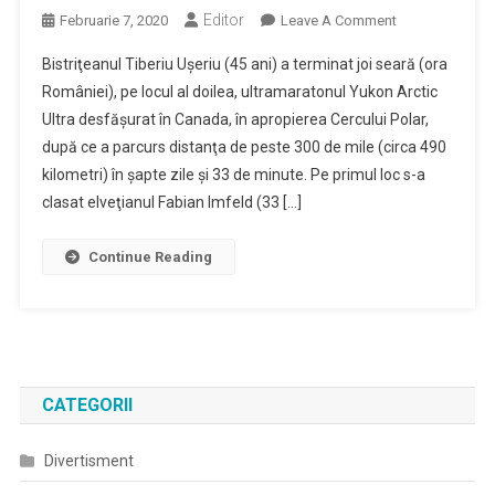
Editor
On
Februarie 7, 2020
Leave A Comment
Tiberiu
Bistriţeanul Tiberiu Uşeriu (45 ani) a terminat joi seară (ora
Uşeriu
României), pe locul al doilea, ultramaratonul Yukon Arctic
A
Ultra desfăşurat în Canada, în apropierea Cercului Polar,
Reuşit
după ce a parcurs distanţa de peste 300 de mile (circa 490
Să
Termine
kilometri) în şapte zile şi 33 de minute. Pe primul loc s-a
Pe
clasat elveţianul Fabian Imfeld (33 […]
Podium
Cursa
Continue Reading
De
300
Mile
De
La
Yukon
CATEGORII
Arctic
Ultra
Divertisment