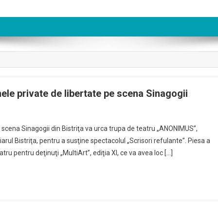
ele private de libertate pe scena Sinagogii
n
ectacol
 scena Sinagogii din Bistriţa va urca trupa de teatru „ANONIMUS”,
e
rul Bistriţa, pentru a susţine spectacolul „Scrisori refulante”. Piesa a
atru
tru pentru deţinuţi „MultiArt”, ediţia XI, ce va avea loc […]
erit
e
rsoanele
ivate
e
bertate