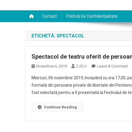
Contact
Politică De Confidențialitate
ETICHETĂ:
SPECTACOL
Spectacol de teatru oferit de persoan
Editor
O
Noiembrie 6, 2019
Leave A Comment
Sp
Miercuri, 06 noiembrie 2019, începând cu ora 17,00, pe
D
formată din persoane private de libertate din Penitencia
Te
fost selectată pentru a fi prezentată la Festivalul de tea
Of
D
Pe
Continue Reading
Pr
D
Li