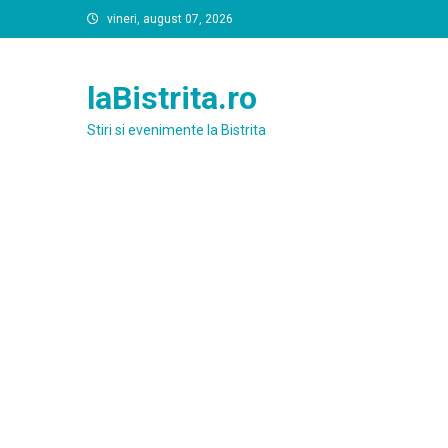
Skip
vineri, august 07, 2026
to
content
laBistrita.ro
Stiri si evenimente la Bistrita