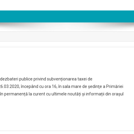
atere
 dezbateri publice privind subvenționarea taxei de
26.03.2020, începând cu ora 16, în sala mare de şedinţe a Primăriei
ritate
fi în permanență la curent cu ultimele noutăți și informații din orașul