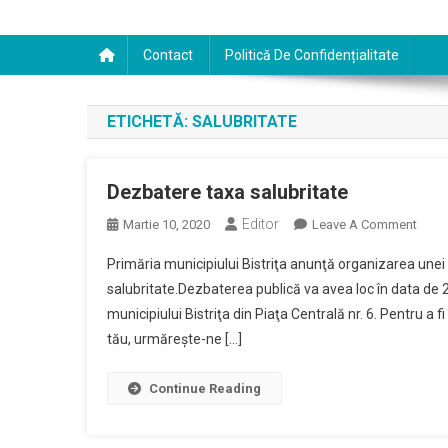
Contact
Politică De Confidențialitate
ETICHETĂ:
SALUBRITATE
Dezbatere taxa salubritate
Editor
On
Martie 10, 2020
Leave A Comment
Dezb
Primăria municipiului Bistriţa anunţă organizarea unei
Taxa
salubritate.Dezbaterea publică va avea loc în data de 
Salub
municipiului Bistriţa din Piaţa Centrală nr. 6. Pentru a 
tău, urmărește-ne […]
Continue Reading