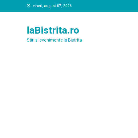
Skip
vineri, august 07, 2026
to
content
laBistrita.ro
Stiri si evenimente la Bistrita