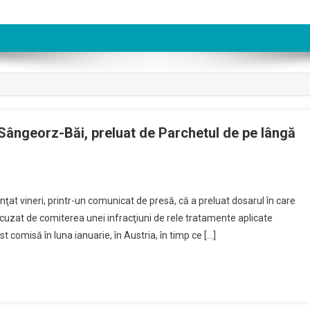
n Sângeorz-Băi, preluat de Parchetul de pe lângă
On
Dosarul
ţat vineri, printr-un comunicat de presă, că a preluat dosarul în care
Penal
cuzat de comiterea unei infracţiuni de rele tratamente aplicate
Privitor
ost comisă în luna ianuarie, în Austria, în timp ce […]
La
Primarul
Din
Sângeorz-
Băi,