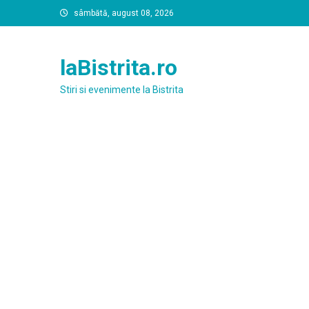
Skip
sâmbătă, august 08, 2026
to
content
laBistrita.ro
Stiri si evenimente la Bistrita