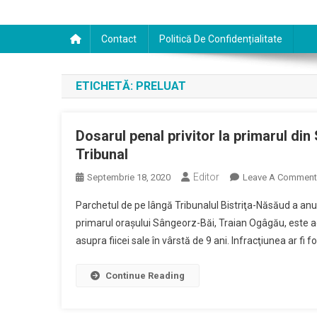
Contact
Politică De Confidențialitate
ETICHETĂ:
PRELUAT
Dosarul penal privitor la primarul di
Tribunal
Editor
Septembrie 18, 2020
Leave A Comment
Parchetul de pe lângă Tribunalul Bistriţa-Năsăud a anun
primarul oraşului Sângeorz-Băi, Traian Ogâgău, este a
asupra fiicei sale în vârstă de 9 ani. Infracţiunea ar fi f
Continue Reading