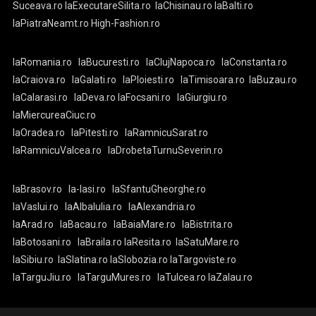
Suceava.ro
laExecutareSilita.ro
laChisinau.ro
laBalti.ro
laPiatraNeamt.ro
High-Fashion.ro
laRomania.ro
laBucuresti.ro
laClujNapoca.ro
laConstanta.ro
laCraiova.ro
laGalati.ro
laPloiesti.ro
laTimisoara.ro
laBuzau.ro
laCalarasi.ro
laDeva.ro
laFocsani.ro
laGiurgiu.ro
laMiercureaCiuc.ro
laOradea.ro
laPitesti.ro
laRamnicuSarat.ro
laRamnicuValcea.ro
laDrobetaTurnuSeverin.ro
laBrasov.ro
la-Iasi.ro
laSfantuGheorghe.ro
laVaslui.ro
laAlbaIulia.ro
laAlexandria.ro
laArad.ro
laBacau.ro
laBaiaMare.ro
laBistrita.ro
laBotosani.ro
laBraila.ro
laResita.ro
laSatuMare.ro
laSibiu.ro
laSlatina.ro
laSlobozia.ro
laTargoviste.ro
laTarguJiu.ro
laTarguMures.ro
laTulcea.ro
laZalau.ro