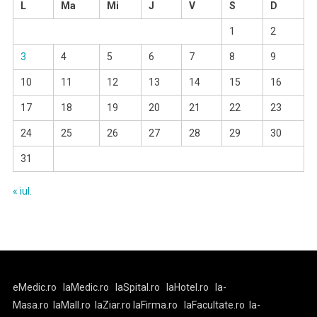
L
Ma
Mi
J
V
S
D
1
2
3
4
5
6
7
8
9
10
11
12
13
14
15
16
17
18
19
20
21
22
23
24
25
26
27
28
29
30
31
« iul.
eMedic.ro
laMedic.ro
laSpital.ro
laHotel.ro
la-
Masa.ro
laMall.ro
laZiar.ro
laFirma.ro
laFacultate.ro
la-