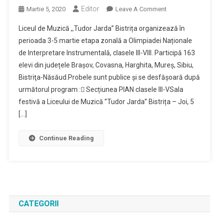
Editor
On
Martie 5, 2020
Leave A Comment
Olimpiada
Liceul de Muzică ,,Tudor Jarda” Bistrița organizează în
Națională
perioada 3-5 martie etapa zonală a Olimpiadei Naționale
De
de Interpretare Instrumentală, clasele III-VIII. Participă 163
Interpretare
elevi din județele Brașov, Covasna, Harghita, Mureş, Sibiu,
Instrumentală,
Clasele
Bistriţa-Năsăud.Probele sunt publice și se desfășoară după
III-
următorul program : Secțiunea PIAN clasele III-VSala
VIII
festivă a Liceului de Muzică ”Tudor Jarda” Bistrița – Joi, 5
–
[…]
Etapa
Zonală
Continue Reading
5-
6.03.2020
CATEGORII