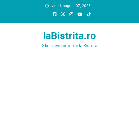
Skip
vineri, august 07, 2026
to
content
laBistrita.ro
Stiri si evenimente la Bistrita