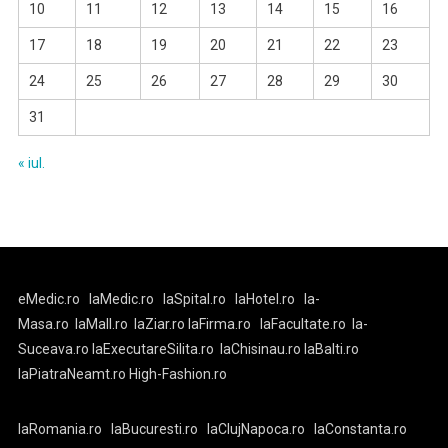
10
11
12
13
14
15
16
17
18
19
20
21
22
23
24
25
26
27
28
29
30
31
« iul.
eMedic.ro
laMedic.ro
laSpital.ro
laHotel.ro
la-
Masa.ro
laMall.ro
laZiar.ro
laFirma.ro
laFacultate.ro
la-
Suceava.ro
laExecutareSilita.ro
laChisinau.ro
laBalti.ro
laPiatraNeamt.ro
High-Fashion.ro
laRomania.ro
laBucuresti.ro
laClujNapoca.ro
laConstanta.ro