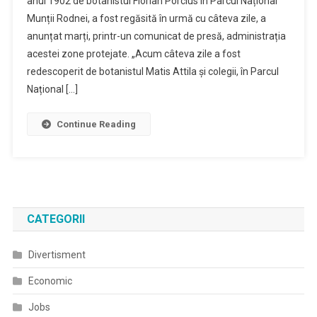
anul 1902 de botanistul Florian Porcius în Parcul Național
Redescoperit
Munții Rodnei, a fost regăsită în urmă cu câteva zile, a
În
anunțat marți, printr-un comunicat de presă, administrația
Parcul
Național
acestei zone protejate. „Acum câteva zile a fost
Munții
redescoperit de botanistul Matis Attila și colegii, în Parcul
Rodnei
Național […]
După
11
Continue Reading
Decenii
CATEGORII
Divertisment
Economic
Jobs