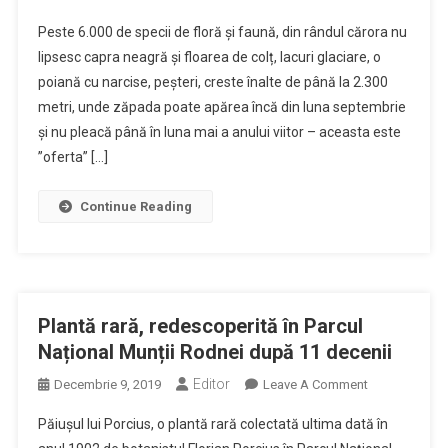
Parcul
Peste 6.000 de specii de floră și faună, din rândul cărora nu
Național
lipsesc capra neagră și floarea de colț, lacuri glaciare, o
Munții
poiană cu narcise, peșteri, creste înalte de până la 2.300
Rodnei
metri, unde zăpada poate apărea încă din luna septembrie
–
Natura
și nu pleacă până în luna mai a anului viitor – aceasta este
La
”oferta” […]
Ea
Acasă
Continue Reading
Plantă rară, redescoperită în Parcul
Național Munții Rodnei după 11 decenii
Editor
On
Decembrie 9, 2019
Leave A Comment
Plantă
Păiușul lui Porcius, o plantă rară colectată ultima dată în
Rară,