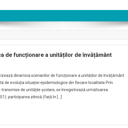
ca de funcționare a unităților de învățământ
On
Buletin
izează dinamica scenariilor de funcționare a unităților de învățământ
Informativ
ată de evoluția situației epidemiologice din fiecare localitate.Prin
Referitor
e transmise de unitățile școlare, se înregistrează următoarea
La
1): participarea zilnică (față în […]
Dinamica
De
Funcționare
A
Unităților