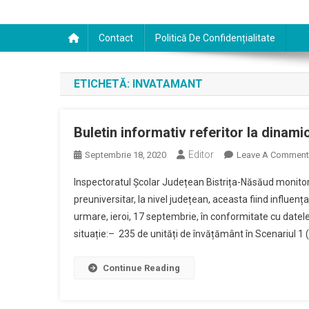
Contact
Politică De Confidențialitate
ETICHETĂ:
INVATAMANT
Buletin informativ referitor la dinami
Editor
Septembrie 18, 2020
Leave A Comment
Inspectoratul Școlar Județean Bistrița-Năsăud monitor
preuniversitar, la nivel județean, aceasta fiind influenț
urmare, ieroi, 17 septembrie, în conformitate cu datel
situație:– 235 de unități de învățământ în Scenariul 1 (S
Continue Reading