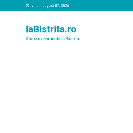
Skip
vineri, august 07, 2026
to
content
laBistrita.ro
Stiri si evenimente la Bistrita