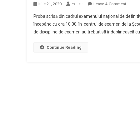
Editor
On
Iulie 21, 2020
Leave A Comment
Peste
Proba scrisă din cadrul examenului național de definiti
100
începând cu ora 10:00, în centrul de examen de la Școal
De
de discipline de examen au trebuit să îndeplinească cu
Candida
Sunt
Aștepta
Continue Reading
Miercuri
22
Iulie,
La
Proba
Scrisă
A
Examen
Naționa
De
Definiti
În