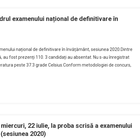
De
Învățământ
drul examenului național de definitivare în
re
xamenului național de definitivare în învățământ, sesiunea 2020.Dintre
ă, au fost prezenți 110. 3 candidați au absentat. Nu s-au înregistrat
mperatura peste 37.3 grade Celsius.Conform metodologiei de concurs,
ului
l
vare
ânt,
miercuri, 22 iulie, la proba scrisă a examenului
ea
t (sesiunea 2020)