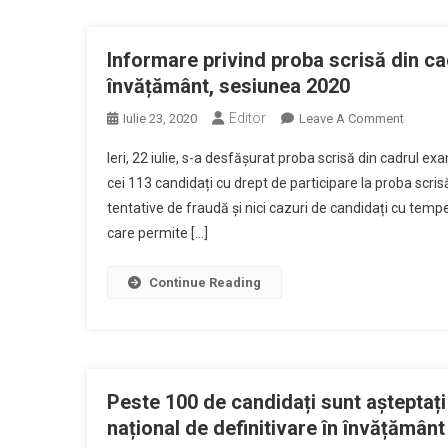
Informare privind proba scrisă din ca
învățământ, sesiunea 2020
Editor
On
Iulie 23, 2020
Leave A Comment
Informa
Ieri, 22 iulie, s-a desfășurat proba scrisă din cadrul e
Privind
cei 113 candidați cu drept de participare la proba scris
Proba
tentative de fraudă și nici cazuri de candidați cu te
Scrisă
care permite […]
Din
Cadrul
Examen
Continue Reading
Naționa
De
Definiti
În
Învățăm
Peste 100 de candidați sunt așteptați 
Sesiun
național de definitivare în învățămân
2020