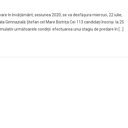
vare în învățământ, sesiunea 2020, se va desfășura miercuri, 22 iulie,
a Gimnazială Ștefan cel Mare Bistrița.Cei 113 candidați înscriși la 25
mulativ următoarele condiții: efectuarea unui stagiu de predare în […]
ți
ți
,
ului
l
vare