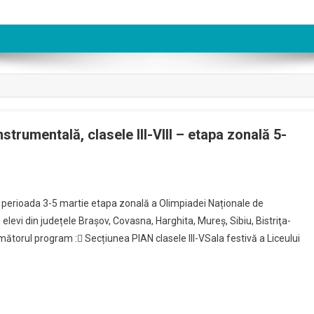
strumentală, clasele III-VIII – etapa zonală 5-
iada
n perioada 3-5 martie etapa zonală a Olimpiadei Naționale de
ală
3 elevi din județele Brașov, Covasna, Harghita, Mureş, Sibiu, Bistriţa-
torul program : Secțiunea PIAN clasele III-VSala festivă a Liceului
etare
mentală,
e