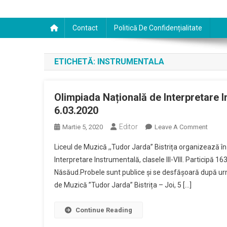
Contact
Politică De Confidențialitate
ETICHETĂ:
INSTRUMENTALA
Olimpiada Națională de Interpretare In
6.03.2020
Editor
On
Martie 5, 2020
Leave A Comment
Olimp
Liceul de Muzică ,,Tudor Jarda” Bistrița organizează î
Națion
Interpretare Instrumentală, clasele III-VIII. Participă 16
De
Năsăud.Probele sunt publice și se desfășoară după urmă
Interpr
de Muzică ”Tudor Jarda” Bistrița – Joi, 5 […]
Instru
Clasel
III-
Continue Reading
VIII