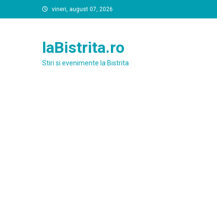
Skip
vineri, august 07, 2026
to
content
laBistrita.ro
Stiri si evenimente la Bistrita