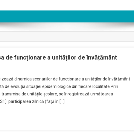
ca de funcționare a unităților de învățământ
On
Buletin
izează dinamica scenariilor de funcționare a unităților de învățământ
Informativ
ată de evoluția situației epidemiologice din fiecare localitate.Prin
Referitor
e transmise de unitățile școlare, se înregistrează următoarea
La
1): participarea zilnică (față în […]
Dinamica
De
Funcționare
A
Unităților