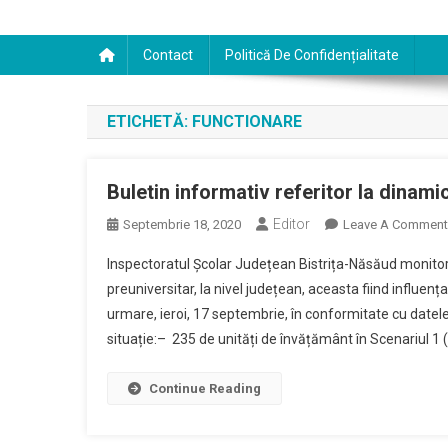
Contact
Politică De Confidențialitate
ETICHETĂ:
FUNCTIONARE
Buletin informativ referitor la dinami
Editor
Septembrie 18, 2020
Leave A Comment
Inspectoratul Școlar Județean Bistrița-Năsăud monitor
preuniversitar, la nivel județean, aceasta fiind influenț
urmare, ieroi, 17 septembrie, în conformitate cu datel
situație:– 235 de unități de învățământ în Scenariul 1 (S
Continue Reading