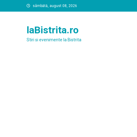
Skip
sâmbătă, august 08, 2026
to
content
laBistrita.ro
Stiri si evenimente la Bistrita