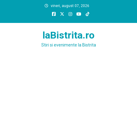
Skip
vineri, august 07, 2026
to
content
laBistrita.ro
Stiri si evenimente la Bistrita