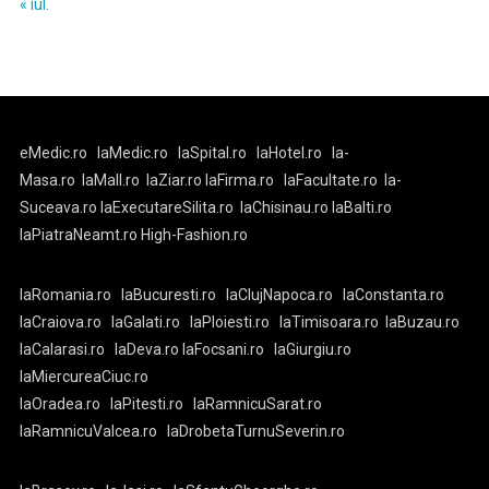
« iul.
eMedic.ro
laMedic.ro
laSpital.ro
laHotel.ro
la-
Masa.ro
laMall.ro
laZiar.ro
laFirma.ro
laFacultate.ro
la-
Suceava.ro
laExecutareSilita.ro
laChisinau.ro
laBalti.ro
laPiatraNeamt.ro
High-Fashion.ro
laRomania.ro
laBucuresti.ro
laClujNapoca.ro
laConstanta.ro
laCraiova.ro
laGalati.ro
laPloiesti.ro
laTimisoara.ro
laBuzau.ro
laCalarasi.ro
laDeva.ro
laFocsani.ro
laGiurgiu.ro
laMiercureaCiuc.ro
laOradea.ro
laPitesti.ro
laRamnicuSarat.ro
laRamnicuValcea.ro
laDrobetaTurnuSeverin.ro