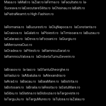
Masa.ro
laMall.ro
laZiar.ro
laFirma.ro
laFacultate.ro
la-
Suceava.ro
laExecutareSilita.ro
laChisinau.ro
laBalti.ro
laPiatraNeamt.ro
High-Fashion.ro
laRomania.ro
laBucuresti.ro
laClujNapoca.ro
laConstanta.ro
laCraiova.ro
laGalati.ro
laPloiesti.ro
laTimisoara.ro
laBuzau.ro
laCalarasi.ro
laDeva.ro
laFocsani.ro
laGiurgiu.ro
laMiercureaCiuc.ro
laOradea.ro
laPitesti.ro
laRamnicuSarat.ro
laRamnicuValcea.ro
laDrobetaTurnuSeverin.ro
laBrasov.ro
la-Iasi.ro
laSfantuGheorghe.ro
laVaslui.ro
laAlbaIulia.ro
laAlexandria.ro
laArad.ro
laBacau.ro
laBaiaMare.ro
laBistrita.ro
laBotosani.ro
laBraila.ro
laResita.ro
laSatuMare.ro
laSibiu.ro
laSlatina.ro
laSlobozia.ro
laTargoviste.ro
laTarguJiu.ro
laTarguMures.ro
laTulcea.ro
laZalau.ro