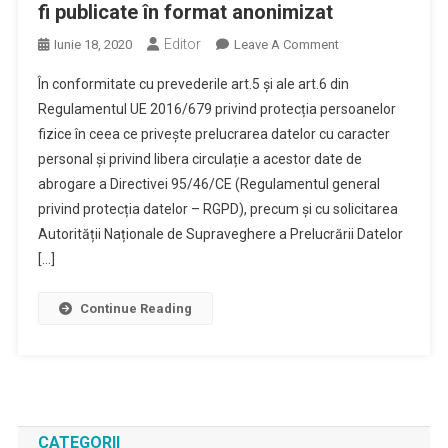
fi publicate în format anonimizat
Editor
On
Iunie 18, 2020
Leave A Comment
Pentru
În conformitate cu prevederile art.5 și ale art.6 din
Prima
Regulamentul UE 2016/679 privind protecția persoanelor
Dată
fizice în ceea ce privește prelucrarea datelor cu caracter
De
personal și privind libera circulație a acestor date de
La
Intrarea
abrogare a Directivei 95/46/CE (Regulamentul general
În
privind protecția datelor – RGPD), precum și cu solicitarea
Vigoare
Autorității Naționale de Supraveghere a Prelucrării Datelor
A
[…]
RGPD,
Numele
Continue Reading
Și
Prenumele
Candidaților
La
Examenele
Naționale
CATEGORII