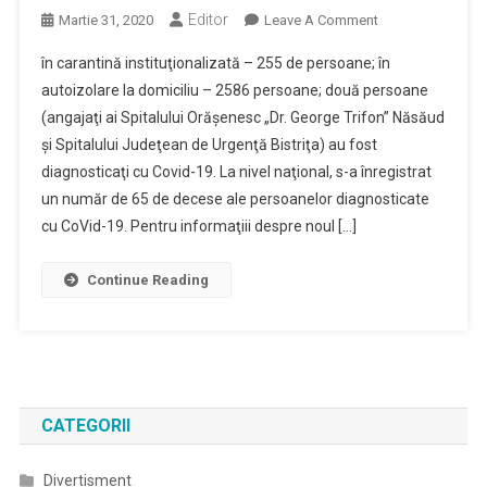
Editor
On
Martie 31, 2020
Leave A Comment
Situaţia
în carantină instituţionalizată – 255 de persoane; în
Epidemiologică
autoizolare la domiciliu – 2586 persoane; două persoane
Actualizată
(angajaţi ai Spitalului Orăşenesc „Dr. George Trifon” Năsăud
Pentru
şi Spitalului Judeţean de Urgenţă Bistriţa) au fost
Judeţul
Bistriţa-
diagnosticaţi cu Covid-19. La nivel naţional, s-a înregistrat
Năsăud,
un număr de 65 de decese ale persoanelor diagnosticate
La
cu CoVid-19. Pentru informaţiii despre noul […]
Data
De
Continue Reading
31.03.2020,
Se
Prezintă
Astfel:
CATEGORII
Divertisment