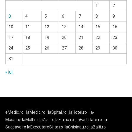
1
2
3
4
5
6
7
8
9
10
11
12
13
14
15
16
17
18
19
20
21
22
23
24
25
26
27
28
29
30
31
« iul.
eMedic.ro
laMedic.ro
laSpital.ro
laHotel.ro
la-
Masa.ro
laMall.ro
laZiar.ro
laFirma.ro
laFacultate.ro
la-
Suceava.ro
laExecutareSilita.ro
laChisinau.ro
laBalti.ro