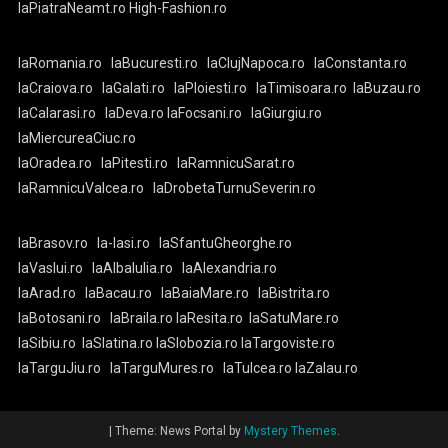
laPiatraNeamt.ro
High-Fashion.ro
laRomania.ro
laBucuresti.ro
laClujNapoca.ro
laConstanta.ro
laCraiova.ro
laGalati.ro
laPloiesti.ro
laTimisoara.ro
laBuzau.ro
laCalarasi.ro
laDeva.ro
laFocsani.ro
laGiurgiu.ro
laMiercureaCiuc.ro
laOradea.ro
laPitesti.ro
laRamnicuSarat.ro
laRamnicuValcea.ro
laDrobetaTurnuSeverin.ro
laBrasov.ro
la-Iasi.ro
laSfantuGheorghe.ro
laVaslui.ro
laAlbaIulia.ro
laAlexandria.ro
laArad.ro
laBacau.ro
laBaiaMare.ro
laBistrita.ro
laBotosani.ro
laBraila.ro
laResita.ro
laSatuMare.ro
laSibiu.ro
laSlatina.ro
laSlobozia.ro
laTargoviste.ro
laTarguJiu.ro
laTarguMures.ro
laTulcea.ro
laZalau.ro
|
Theme: News Portal by
Mystery Themes
.