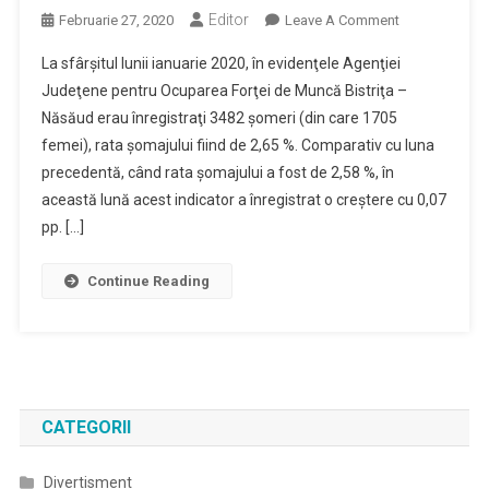
Editor
On
Februarie 27, 2020
Leave A Comment
2,65%
La sfârşitul lunii ianuarie 2020, în evidenţele Agenţiei
–
Judeţene pentru Ocuparea Forţei de Muncă Bistriţa –
Rata
Năsăud erau înregistraţi 3482 şomeri (din care 1705
Şomajului
femei), rata şomajului fiind de 2,65 %. Comparativ cu luna
Înregistrat
În
precedentă, când rata şomajului a fost de 2,58 %, în
Evidenţele
această lună acest indicator a înregistrat o creştere cu 0,07
AJOFM
pp. […]
Bistriţa
–
Continue Reading
Năsăud
În
Luna
Ianuarie
2020
CATEGORII
Divertisment