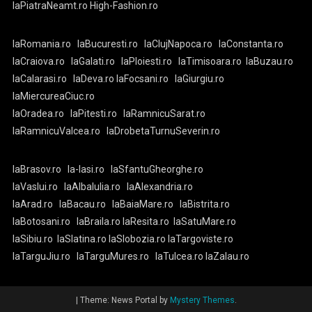
laPiatraNeamt.ro
High-Fashion.ro
laRomania.ro
laBucuresti.ro
laClujNapoca.ro
laConstanta.ro
laCraiova.ro
laGalati.ro
laPloiesti.ro
laTimisoara.ro
laBuzau.ro
laCalarasi.ro
laDeva.ro
laFocsani.ro
laGiurgiu.ro
laMiercureaCiuc.ro
laOradea.ro
laPitesti.ro
laRamnicuSarat.ro
laRamnicuValcea.ro
laDrobetaTurnuSeverin.ro
laBrasov.ro
la-Iasi.ro
laSfantuGheorghe.ro
laVaslui.ro
laAlbaIulia.ro
laAlexandria.ro
laArad.ro
laBacau.ro
laBaiaMare.ro
laBistrita.ro
laBotosani.ro
laBraila.ro
laResita.ro
laSatuMare.ro
laSibiu.ro
laSlatina.ro
laSlobozia.ro
laTargoviste.ro
laTarguJiu.ro
laTarguMures.ro
laTulcea.ro
laZalau.ro
|
Theme: News Portal by
Mystery Themes
.