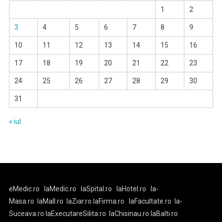
1
2
3
4
5
6
7
8
9
10
11
12
13
14
15
16
17
18
19
20
21
22
23
24
25
26
27
28
29
30
31
« iul.
eMedic.ro
laMedic.ro
laSpital.ro
laHotel.ro
la-
Masa.ro
laMall.ro
laZiar.ro
laFirma.ro
laFacultate.ro
la-
Suceava.ro
laExecutareSilita.ro
laChisinau.ro
laBalti.ro